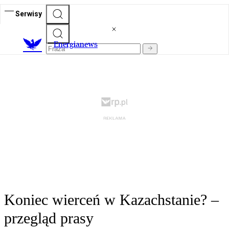
Serwisy
E
nergianews
Koniec wierceń w Kazachstanie? –
przegląd prasy