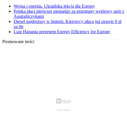
Wojna i energia. Ukraińska lekcja dla Europy
Polska płaci pierwsze pieniądze za przegrany węglowy spór z
Australijczykami
Diesel najdroższy w historii. Kierowcy płacą już prawie 9 zł
za litr
Luiz Hanania prezesem Energy Efficiency for Europe
Promowane treści