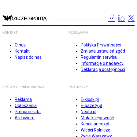
KONTAKT
REGULAMIN
O nas
Polityka Prywatności
Kontakt
Zmiana ustawień zgód
Napisz do nas
Regulamin serwisu
Informacje o nadawcy
Deklaracja dostępności
REKLAMA I PRENUMERATA
PARTNERZY
Reklama
E-kiosk.pl
Ogłoszenia
E-gazety.pl
Prenumerata
Nexto.pl
Archiwum
Mała księgowość
Kancelarierp.pl
Wieści Rolnicze
Życie Warszawy