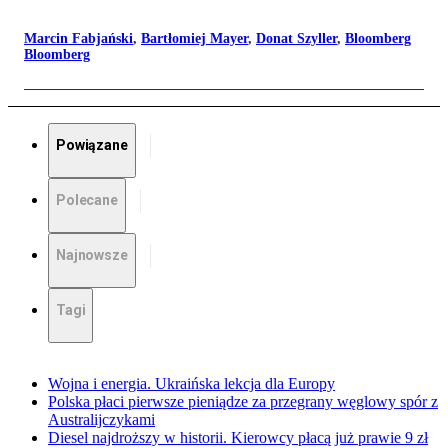
Marcin Fabjański
,
Bartłomiej Mayer
,
Donat Szyller
,
Bloomberg
Bloomberg
Powiązane
Polecane
Najnowsze
Tagi
Wojna i energia. Ukraińska lekcja dla Europy
Polska płaci pierwsze pieniądze za przegrany węglowy spór z
Australijczykami
Diesel najdroższy w historii. Kierowcy płacą już prawie 9 zł