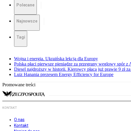
Polecane
Najnowsze
Tagi
Wojna i energia. Ukraińska lekcja dla Europy
Polska płaci pierwsze pieniądze za przegrany węglowy spór z 
Diesel najdroższy w historii. Kierowcy płacą już prawie 9 zł za 
Luiz Hanania prezesem Energy Efficiency for Europe
Promowane treści
KONTAKT
O nas
Kontakt