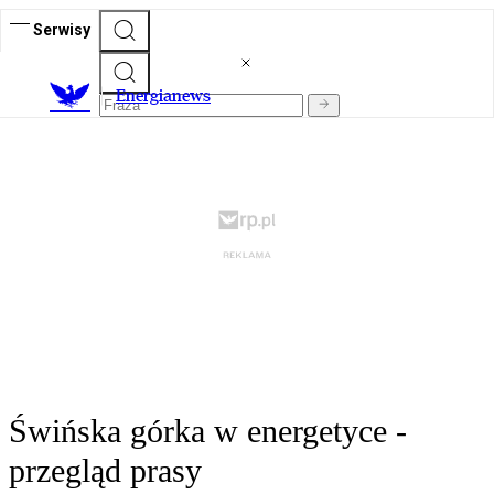
Serwisy
E
nergianews
Świńska górka w energetyce -
przegląd prasy