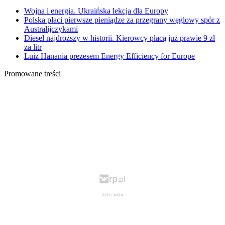
Wojna i energia. Ukraińska lekcja dla Europy
Polska płaci pierwsze pieniądze za przegrany węglowy spór z
Australijczykami
Diesel najdroższy w historii. Kierowcy płacą już prawie 9 zł
za litr
Luiz Hanania prezesem Energy Efficiency for Europe
Promowane treści