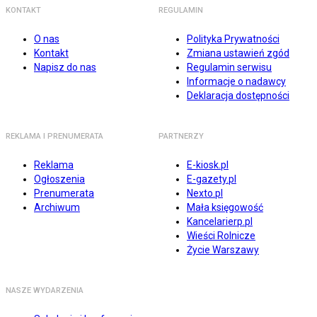
KONTAKT
REGULAMIN
O nas
Polityka Prywatności
Kontakt
Zmiana ustawień zgód
Napisz do nas
Regulamin serwisu
Informacje o nadawcy
Deklaracja dostępności
REKLAMA I PRENUMERATA
PARTNERZY
Reklama
E-kiosk.pl
Ogłoszenia
E-gazety.pl
Prenumerata
Nexto.pl
Archiwum
Mała księgowość
Kancelarierp.pl
Wieści Rolnicze
Życie Warszawy
NASZE WYDARZENIA