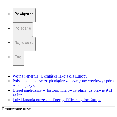
Powiązane
Polecane
Najnowsze
Tagi
Wojna i energia. Ukraińska lekcja dla Europy
Polska płaci pierwsze pieniądze za przegrany węglowy spór z
Australijczykami
Diesel najdroższy w historii. Kierowcy płacą już prawie 9 zł
za litr
Luiz Hanania prezesem Energy Efficiency for Europe
Promowane treści