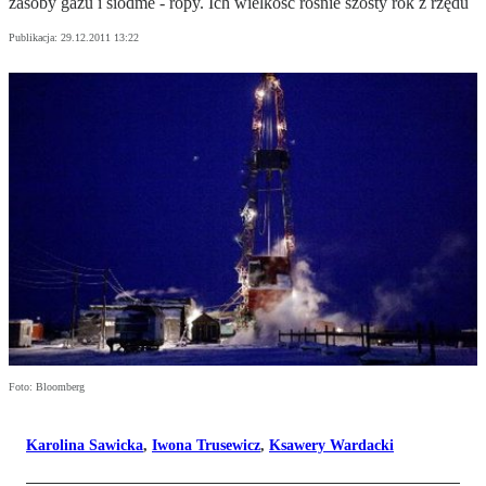
zasoby gazu i siódme - ropy. Ich wielkość rośnie szósty rok z rzędu
Publikacja:
29.12.2011 13:22
Foto: Bloomberg
Karolina Sawicka
,
Iwona Trusewicz
,
Ksawery Wardacki