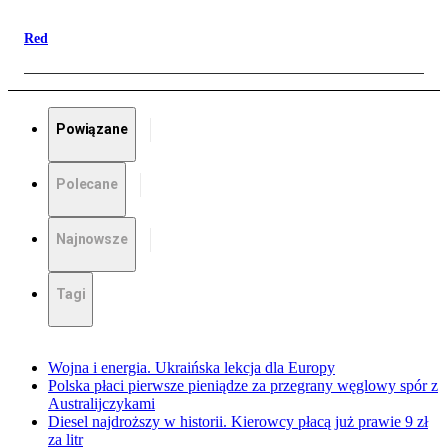
Red
Powiązane
Polecane
Najnowsze
Tagi
Wojna i energia. Ukraińska lekcja dla Europy
Polska płaci pierwsze pieniądze za przegrany węglowy spór z
Australijczykami
Diesel najdroższy w historii. Kierowcy płacą już prawie 9 zł
za litr