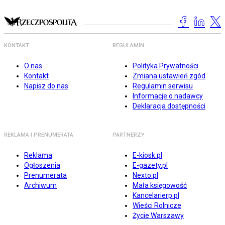
KONTAKT
REGULAMIN
O nas
Polityka Prywatności
Kontakt
Zmiana ustawień zgód
Napisz do nas
Regulamin serwisu
Informacje o nadawcy
Deklaracja dostępności
REKLAMA I PRENUMERATA
PARTNERZY
Reklama
E-kiosk.pl
Ogłoszenia
E-gazety.pl
Prenumerata
Nexto.pl
Archiwum
Mała księgowość
Kancelarierp.pl
Wieści Rolnicze
Życie Warszawy