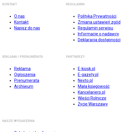
KONTAKT
REGULAMIN
O nas
Polityka Prywatności
Kontakt
Zmiana ustawień zgód
Napisz do nas
Regulamin serwisu
Informacje o nadawcy
Deklaracja dostępności
REKLAMA I PRENUMERATA
PARTNERZY
Reklama
E-kiosk.pl
Ogłoszenia
E-gazety.pl
Prenumerata
Nexto.pl
Archiwum
Mała księgowość
Kancelarierp.pl
Wieści Rolnicze
Życie Warszawy
NASZE WYDARZENIA