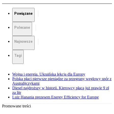
Powiązane
Polecane
Najnowsze
Tagi
Wojna i energia. Ukraińska lekcja dla Europy
Polska płaci pierwsze pieniądze za przegrany węglowy spór z
Australijczykami
Diesel najdroższy w historii. Kierowcy płacą już prawie 9 zł
za litr
Luiz Hanania prezesem Energy Efficiency for Europe
Promowane treści