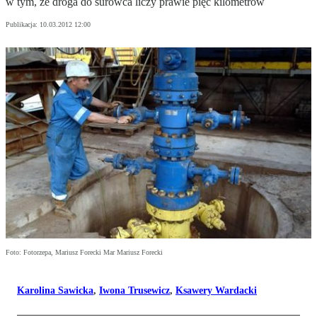
w tym, że droga do surowca liczy prawie pięć kilometrów
Publikacja:
10.03.2012 12:00
Foto: Fotorzepa, Mariusz Forecki Mar Mariusz Forecki
Karolina Sawicka
,
Iwona Trusewicz
,
Ksawery Wardacki