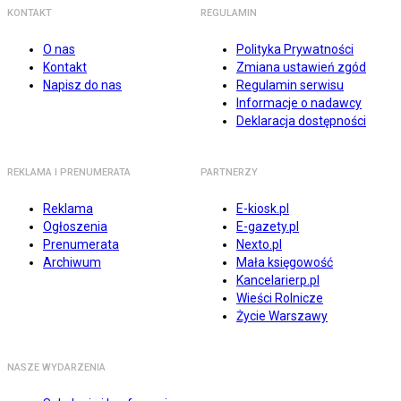
KONTAKT
REGULAMIN
O nas
Polityka Prywatności
Kontakt
Zmiana ustawień zgód
Napisz do nas
Regulamin serwisu
Informacje o nadawcy
Deklaracja dostępności
REKLAMA I PRENUMERATA
PARTNERZY
Reklama
E-kiosk.pl
Ogłoszenia
E-gazety.pl
Prenumerata
Nexto.pl
Archiwum
Mała księgowość
Kancelarierp.pl
Wieści Rolnicze
Życie Warszawy
NASZE WYDARZENIA