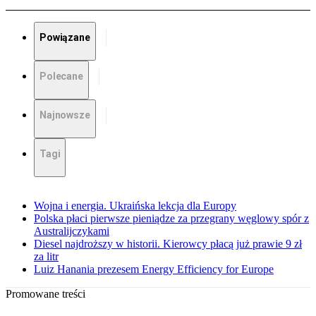
Powiązane
Polecane
Najnowsze
Tagi
Wojna i energia. Ukraińska lekcja dla Europy
Polska płaci pierwsze pieniądze za przegrany węglowy spór z
Australijczykami
Diesel najdroższy w historii. Kierowcy płacą już prawie 9 zł
za litr
Luiz Hanania prezesem Energy Efficiency for Europe
Promowane treści