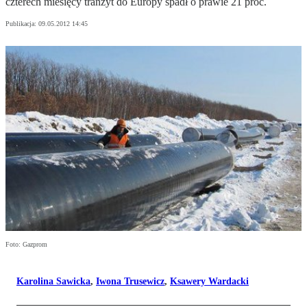
czterech miesięcy tranzyt do Europy spadł o prawie 21 proc.
Publikacja:
09.05.2012 14:45
Foto: Gazprom
Karolina Sawicka
,
Iwona Trusewicz
,
Ksawery Wardacki