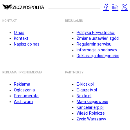
KONTAKT
REGULAMIN
O nas
Polityka Prywatności
Kontakt
Zmiana ustawień zgód
Napisz do nas
Regulamin serwisu
Informacje o nadawcy
Deklaracja dostępności
REKLAMA I PRENUMERATA
PARTNERZY
Reklama
E-kiosk.pl
Ogłoszenia
E-gazety.pl
Prenumerata
Nexto.pl
Archiwum
Mała księgowość
Kancelarierp.pl
Wieści Rolnicze
Życie Warszawy