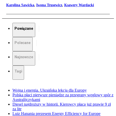
Karolina Sawicka
,
Iwona Trusewicz
,
Ksawery Wardacki
Powiązane
Polecane
Najnowsze
Tagi
Wojna i energia. Ukraińska lekcja dla Europy
Polska płaci pierwsze pieniądze za przegrany węglowy spór z
Australijczykami
Diesel najdroższy w historii. Kierowcy płacą już prawie 9 zł
za litr
Luiz Hanania prezesem Energy Efficiency for Europe