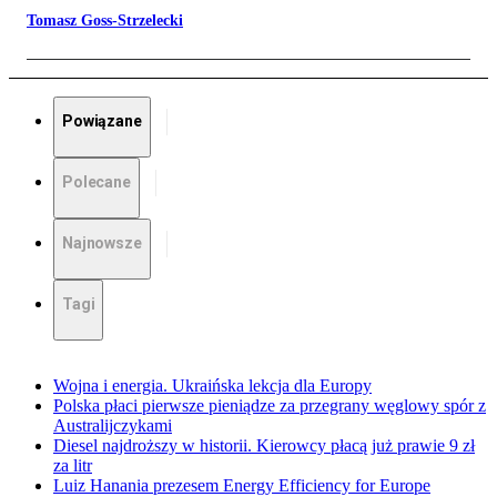
Tomasz Goss-Strzelecki
Powiązane
Polecane
Najnowsze
Tagi
Wojna i energia. Ukraińska lekcja dla Europy
Polska płaci pierwsze pieniądze za przegrany węglowy spór z
Australijczykami
Diesel najdroższy w historii. Kierowcy płacą już prawie 9 zł
za litr
Luiz Hanania prezesem Energy Efficiency for Europe