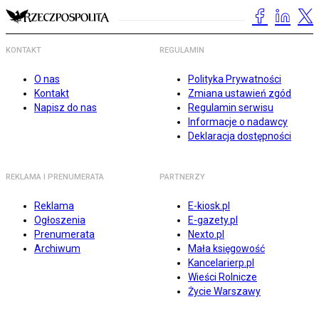
KONTAKT
REGULAMIN
O nas
Polityka Prywatności
Kontakt
Zmiana ustawień zgód
Napisz do nas
Regulamin serwisu
Informacje o nadawcy
Deklaracja dostępności
REKLAMA I PRENUMERATA
PARTNERZY
Reklama
E-kiosk.pl
Ogłoszenia
E-gazety.pl
Prenumerata
Nexto.pl
Archiwum
Mała księgowość
Kancelarierp.pl
Wieści Rolnicze
Życie Warszawy