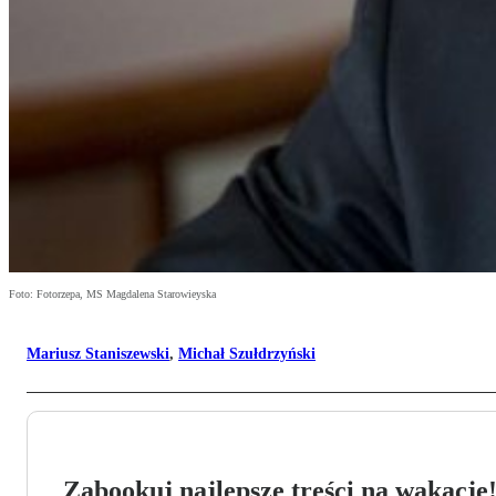
Foto: Fotorzepa, MS Magdalena Starowieyska
Mariusz Staniszewski
,
Michał Szułdrzyński
Zabookuj najlepsze treści na wakacje