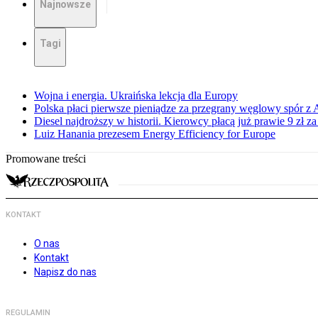
Najnowsze
Tagi
Wojna i energia. Ukraińska lekcja dla Europy
Polska płaci pierwsze pieniądze za przegrany węglowy spór z 
Diesel najdroższy w historii. Kierowcy płacą już prawie 9 zł za 
Luiz Hanania prezesem Energy Efficiency for Europe
Promowane treści
KONTAKT
O nas
Kontakt
Napisz do nas
REGULAMIN