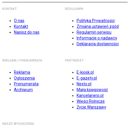
KONTAKT
REGULAMIN
O nas
Polityka Prywatności
Kontakt
Zmiana ustawień zgód
Napisz do nas
Regulamin serwisu
Informacje o nadawcy
Deklaracja dostępności
REKLAMA I PRENUMERATA
PARTNERZY
Reklama
E-kiosk.pl
Ogłoszenia
E-gazety.pl
Prenumerata
Nexto.pl
Archiwum
Mała księgowość
Kancelarierp.pl
Wieści Rolnicze
Życie Warszawy
NASZE WYDARZENIA