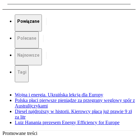
Powiązane
Polecane
Najnowsze
Tagi
Wojna i energia. Ukraińska lekcja dla Europy
Polska płaci pierwsze pieniądze za przegrany węglowy spór z
Australijczykami
Diesel najdroższy w historii. Kierowcy płacą już prawie 9 zł
za litr
Luiz Hanania prezesem Energy Efficiency for Europe
Promowane treści