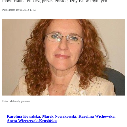
mówi Halina Pupacz, prezes Polskiej Izby Paliw Płynnych
Publikacja:
19.06.2012 17:53
Foto: Materiały prasowe.
Karolina Kowalska
,
Marek Nowakowski
,
Karolina Wichowska
,
Aneta Wieczerzak-Krusińska