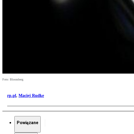
Foto: Bloomberg
rp.pl
,
Maciej Rudke
Powiązane