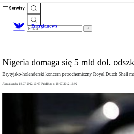
Serwisy
E
nergianews
Nigeria domaga się 5 mld dol. odsz
Brytyjsko-holenderski koncern petrochemiczny Royal Dutch Shell m
Aktualizacja:
18.07.2012 13:07
Publikacja:
18.07.2012 13:02