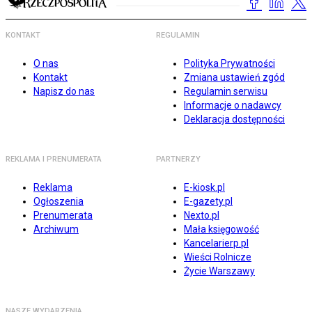
KONTAKT
REGULAMIN
O nas
Polityka Prywatności
Kontakt
Zmiana ustawień zgód
Napisz do nas
Regulamin serwisu
Informacje o nadawcy
Deklaracja dostępności
REKLAMA I PRENUMERATA
PARTNERZY
Reklama
E-kiosk.pl
Ogłoszenia
E-gazety.pl
Prenumerata
Nexto.pl
Archiwum
Mała księgowość
Kancelarierp.pl
Wieści Rolnicze
Życie Warszawy
NASZE WYDARZENIA