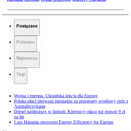
Powiązane
Polecane
Najnowsze
Tagi
Wojna i energia. Ukraińska lekcja dla Europy
Polska płaci pierwsze pieniądze za przegrany węglowy spór z
Australijczykami
Diesel najdroższy w historii. Kierowcy płacą już prawie 9 zł
za litr
Luiz Hanania prezesem Energy Efficiency for Europe