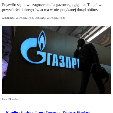
Pojawiło się nowe zagrożenie dla gazowego giganta. To paliwo
przyszłości, którego świat ma w niespotykanej dotąd obfitości
Aktualizacja:
25.10.2012 10:36
Publikacja:
25.10.2012 10:33
Foto: Bloomberg
Karolina Sawicka
,
Iwona Trusewicz
,
Ksawery Wardacki