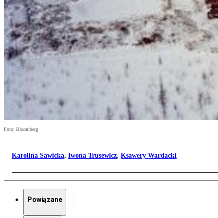
Foto: Bloomberg
Karolina Sawicka
,
Iwona Trusewicz
,
Ksawery Wardacki
Powiązane