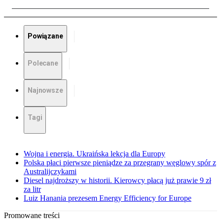
Powiązane
Polecane
Najnowsze
Tagi
Wojna i energia. Ukraińska lekcja dla Europy
Polska płaci pierwsze pieniądze za przegrany węglowy spór z
Australijczykami
Diesel najdroższy w historii. Kierowcy płacą już prawie 9 zł
za litr
Luiz Hanania prezesem Energy Efficiency for Europe
Promowane treści