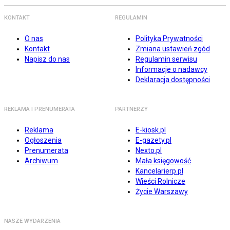
KONTAKT
REGULAMIN
O nas
Polityka Prywatności
Kontakt
Zmiana ustawień zgód
Napisz do nas
Regulamin serwisu
Informacje o nadawcy
Deklaracja dostępności
REKLAMA I PRENUMERATA
PARTNERZY
Reklama
E-kiosk.pl
Ogłoszenia
E-gazety.pl
Prenumerata
Nexto.pl
Archiwum
Mała księgowość
Kancelarierp.pl
Wieści Rolnicze
Życie Warszawy
NASZE WYDARZENIA