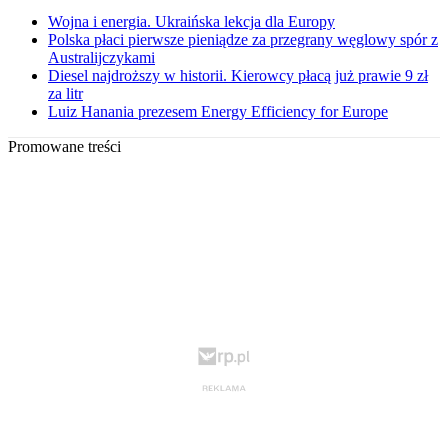
Wojna i energia. Ukraińska lekcja dla Europy
Polska płaci pierwsze pieniądze za przegrany węglowy spór z
Australijczykami
Diesel najdroższy w historii. Kierowcy płacą już prawie 9 zł
za litr
Luiz Hanania prezesem Energy Efficiency for Europe
Promowane treści