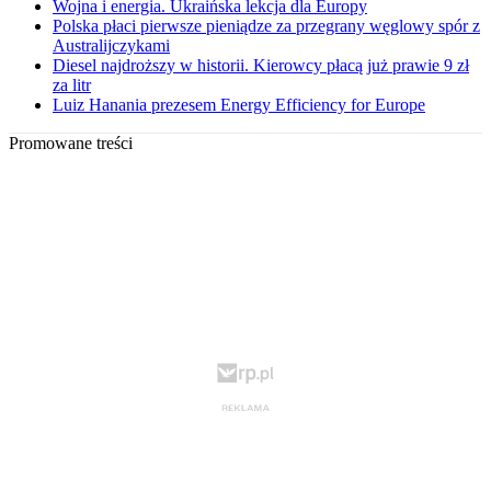
Wojna i energia. Ukraińska lekcja dla Europy
Polska płaci pierwsze pieniądze za przegrany węglowy spór z
Australijczykami
Diesel najdroższy w historii. Kierowcy płacą już prawie 9 zł
za litr
Luiz Hanania prezesem Energy Efficiency for Europe
Promowane treści