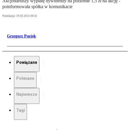
Akcjonariuszy wypłatę dywidendy na poziomie 1,5 zł na akcję -
poinformowała spółka w komunikacie
Publikacja:
29.03.2013 09:32
Grzegorz Psujek
Powiązane
Polecane
Najnowsze
Tagi