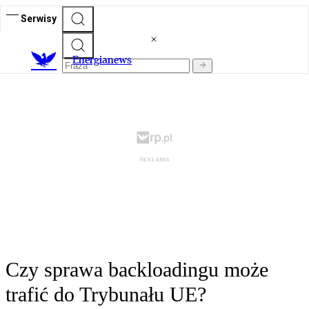
Serwisy
E
nergianews
Czy sprawa backloadingu może
trafić do Trybunału UE?