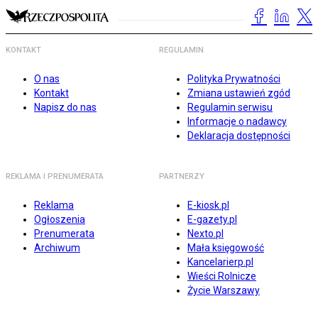
KONTAKT
REGULAMIN
O nas
Polityka Prywatności
Kontakt
Zmiana ustawień zgód
Napisz do nas
Regulamin serwisu
Informacje o nadawcy
Deklaracja dostępności
REKLAMA I PRENUMERATA
PARTNERZY
Reklama
E-kiosk.pl
Ogłoszenia
E-gazety.pl
Prenumerata
Nexto.pl
Archiwum
Mała księgowość
Kancelarierp.pl
Wieści Rolnicze
Życie Warszawy