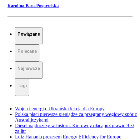
Karolina Baca-Pogorzelska
Powiązane
Polecane
Najnowsze
Tagi
Wojna i energia. Ukraińska lekcja dla Europy
Polska płaci pierwsze pieniądze za przegrany węglowy spór z
Australijczykami
Diesel najdroższy w historii. Kierowcy płacą już prawie 9 zł
za litr
Luiz Hanania prezesem Energy Efficiency for Europe