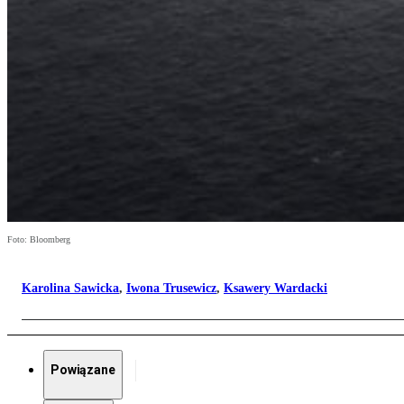
Foto: Bloomberg
Karolina Sawicka
,
Iwona Trusewicz
,
Ksawery Wardacki
Powiązane