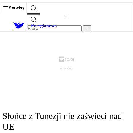
Serwisy
E
nergianews
Słońce z Tunezji nie zaświeci nad
UE