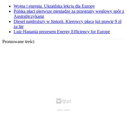
Wojna i energia. Ukraińska lekcja dla Europy
Polska płaci pierwsze pieniądze za przegrany węglowy spór z
Australijczykami
Diesel najdroższy w historii. Kierowcy płacą już prawie 9 zł
za litr
Luiz Hanania prezesem Energy Efficiency for Europe
Promowane treści