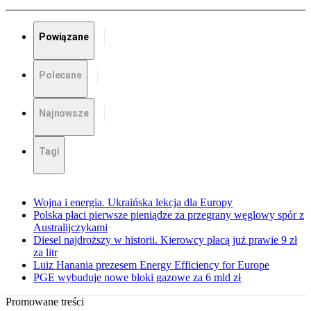
Powiązane
Polecane
Najnowsze
Tagi
Wojna i energia. Ukraińska lekcja dla Europy
Polska płaci pierwsze pieniądze za przegrany węglowy spór z
Australijczykami
Diesel najdroższy w historii. Kierowcy płacą już prawie 9 zł
za litr
Luiz Hanania prezesem Energy Efficiency for Europe
PGE wybuduje nowe bloki gazowe za 6 mld zł
Promowane treści