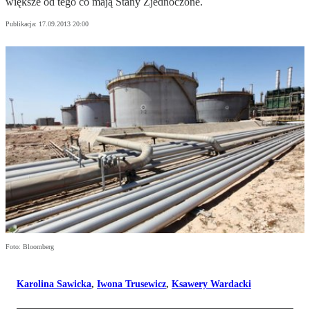
większe od tego co mają Stany Zjednoczone.
Publikacja:
17.09.2013 20:00
Foto: Bloomberg
Karolina Sawicka
,
Iwona Trusewicz
,
Ksawery Wardacki