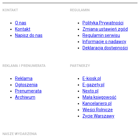
KONTAKT
REGULAMIN
O nas
Polityka Prywatności
Kontakt
Zmiana ustawień zgód
Napisz do nas
Regulamin serwisu
Informacje o nadawcy
Deklaracja dostępności
REKLAMA I PRENUMERATA
PARTNERZY
Reklama
E-kiosk.pl
Ogłoszenia
E-gazety.pl
Prenumerata
Nexto.pl
Archiwum
Mała księgowość
Kancelarierp.pl
Wieści Rolnicze
Życie Warszawy
NASZE WYDARZENIA