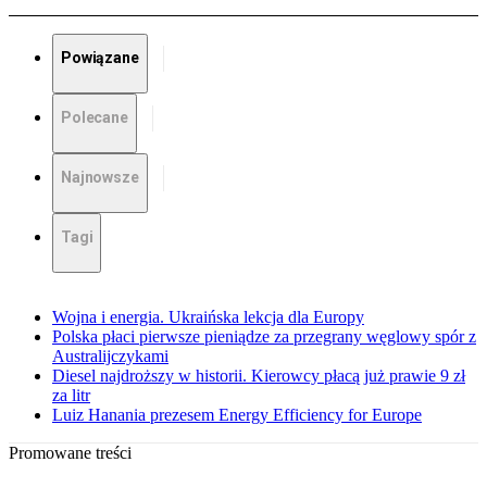
Powiązane
Polecane
Najnowsze
Tagi
Wojna i energia. Ukraińska lekcja dla Europy
Polska płaci pierwsze pieniądze za przegrany węglowy spór z
Australijczykami
Diesel najdroższy w historii. Kierowcy płacą już prawie 9 zł
za litr
Luiz Hanania prezesem Energy Efficiency for Europe
Promowane treści