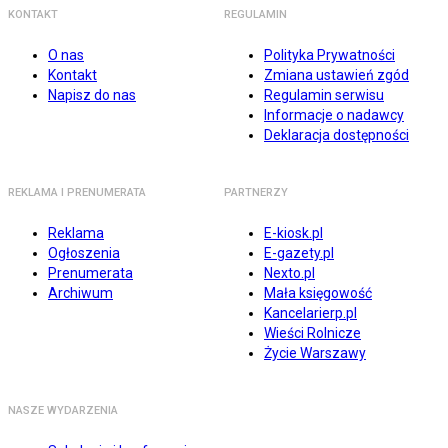
KONTAKT
REGULAMIN
O nas
Polityka Prywatności
Kontakt
Zmiana ustawień zgód
Napisz do nas
Regulamin serwisu
Informacje o nadawcy
Deklaracja dostępności
REKLAMA I PRENUMERATA
PARTNERZY
Reklama
E-kiosk.pl
Ogłoszenia
E-gazety.pl
Prenumerata
Nexto.pl
Archiwum
Mała księgowość
Kancelarierp.pl
Wieści Rolnicze
Życie Warszawy
NASZE WYDARZENIA