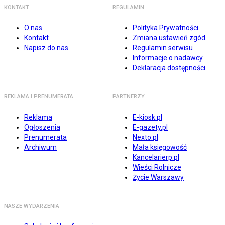
KONTAKT
REGULAMIN
O nas
Polityka Prywatności
Kontakt
Zmiana ustawień zgód
Napisz do nas
Regulamin serwisu
Informacje o nadawcy
Deklaracja dostępności
REKLAMA I PRENUMERATA
PARTNERZY
Reklama
E-kiosk.pl
Ogłoszenia
E-gazety.pl
Prenumerata
Nexto.pl
Archiwum
Mała księgowość
Kancelarierp.pl
Wieści Rolnicze
Życie Warszawy
NASZE WYDARZENIA