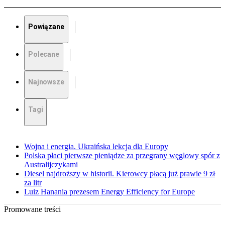
Powiązane
Polecane
Najnowsze
Tagi
Wojna i energia. Ukraińska lekcja dla Europy
Polska płaci pierwsze pieniądze za przegrany węglowy spór z
Australijczykami
Diesel najdroższy w historii. Kierowcy płacą już prawie 9 zł
za litr
Luiz Hanania prezesem Energy Efficiency for Europe
Promowane treści