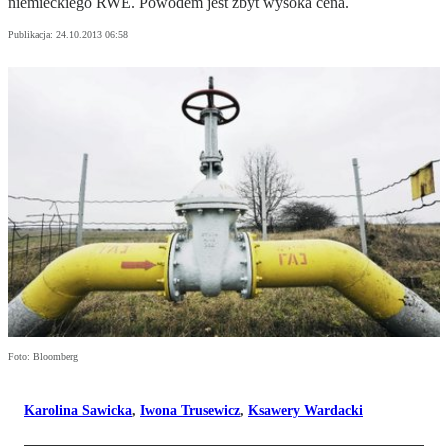
niemieckiego RWE. Powodem jest zbyt wysoka cena.
Publikacja:
24.10.2013 06:58
Foto: Bloomberg
Karolina Sawicka
,
Iwona Trusewicz
,
Ksawery Wardacki