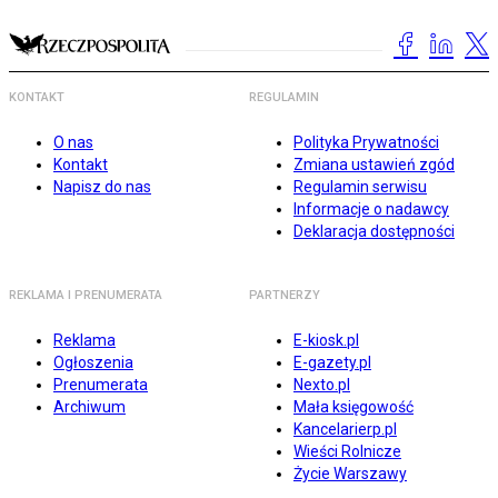
KONTAKT
REGULAMIN
O nas
Polityka Prywatności
Kontakt
Zmiana ustawień zgód
Napisz do nas
Regulamin serwisu
Informacje o nadawcy
Deklaracja dostępności
REKLAMA I PRENUMERATA
PARTNERZY
Reklama
E-kiosk.pl
Ogłoszenia
E-gazety.pl
Prenumerata
Nexto.pl
Archiwum
Mała księgowość
Kancelarierp.pl
Wieści Rolnicze
Życie Warszawy