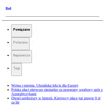
Red
Powiązane
Polecane
Najnowsze
Tagi
Wojna i energia. Ukraińska lekcja dla Europy
Polska płaci pierwsze pieniądze za przegrany węglowy spór z
Australijczykami
Diesel najdroższy w historii. Kierowcy płacą już prawie 9 zł
za litr