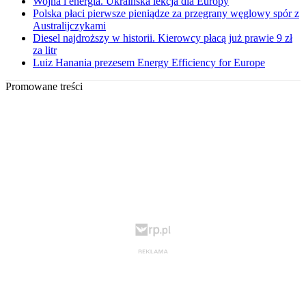
Wojna i energia. Ukraińska lekcja dla Europy
Polska płaci pierwsze pieniądze za przegrany węglowy spór z
Australijczykami
Diesel najdroższy w historii. Kierowcy płacą już prawie 9 zł
za litr
Luiz Hanania prezesem Energy Efficiency for Europe
Promowane treści