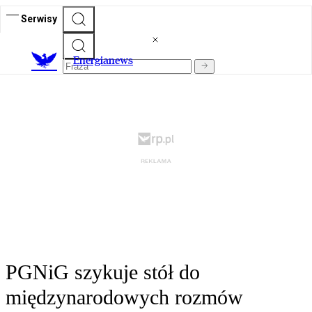
Serwisy
E
nergianews
PGNiG szykuje stół do
międzynarodowych rozmów