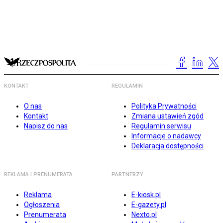
KONTAKT
REGULAMIN
O nas
Polityka Prywatności
Kontakt
Zmiana ustawień zgód
Napisz do nas
Regulamin serwisu
Informacje o nadawcy
Deklaracja dostępności
REKLAMA I PRENUMERATA
PARTNERZY
Reklama
E-kiosk.pl
Ogłoszenia
E-gazety.pl
Prenumerata
Nexto.pl