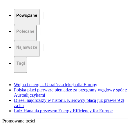
Powiązane
Polecane
Najnowsze
Tagi
Wojna i energia. Ukraińska lekcja dla Europy
Polska płaci pierwsze pieniądze za przegrany węglowy spór z
Australijczykami
Diesel najdroższy w historii. Kierowcy płacą już prawie 9 zł
za litr
Luiz Hanania prezesem Energy Efficiency for Europe
Promowane treści