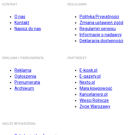
KONTAKT
REGULAMIN
O nas
Polityka Prywatności
Kontakt
Zmiana ustawień zgód
Napisz do nas
Regulamin serwisu
Informacje o nadawcy
Deklaracja dostępności
REKLAMA I PRENUMERATA
PARTNERZY
Reklama
E-kiosk.pl
Ogłoszenia
E-gazety.pl
Prenumerata
Nexto.pl
Archiwum
Mała księgowość
Kancelarierp.pl
Wieści Rolnicze
Życie Warszawy
NASZE WYDARZENIA