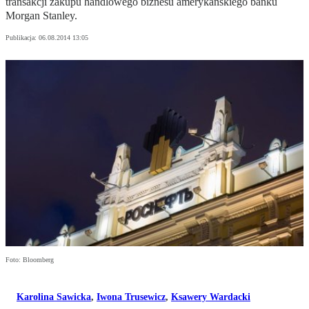
transakcji zakupu handlowego biznesu amerykańskiego banku
Morgan Stanley.
Publikacja:
06.08.2014 13:05
Foto: Bloomberg
Karolina Sawicka
,
Iwona Trusewicz
,
Ksawery Wardacki