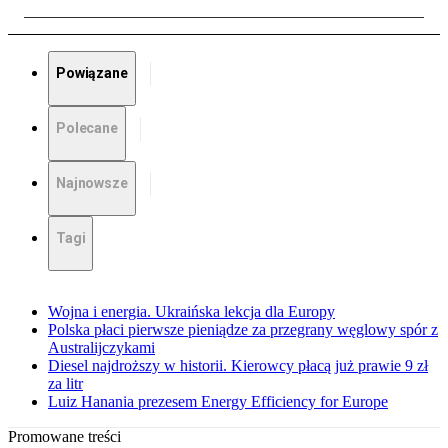
Powiązane
Polecane
Najnowsze
Tagi
Wojna i energia. Ukraińska lekcja dla Europy
Polska płaci pierwsze pieniądze za przegrany węglowy spór z
Australijczykami
Diesel najdroższy w historii. Kierowcy płacą już prawie 9 zł
za litr
Luiz Hanania prezesem Energy Efficiency for Europe
Promowane treści