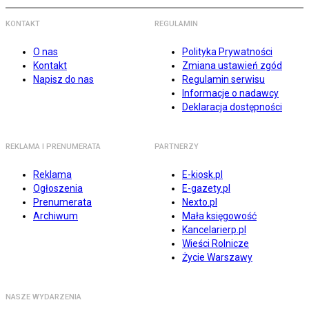
KONTAKT
REGULAMIN
O nas
Polityka Prywatności
Kontakt
Zmiana ustawień zgód
Napisz do nas
Regulamin serwisu
Informacje o nadawcy
Deklaracja dostępności
REKLAMA I PRENUMERATA
PARTNERZY
Reklama
E-kiosk.pl
Ogłoszenia
E-gazety.pl
Prenumerata
Nexto.pl
Archiwum
Mała księgowość
Kancelarierp.pl
Wieści Rolnicze
Życie Warszawy
NASZE WYDARZENIA