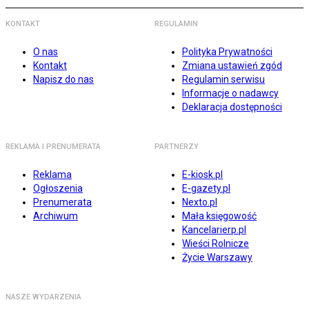
KONTAKT
REGULAMIN
O nas
Polityka Prywatności
Kontakt
Zmiana ustawień zgód
Napisz do nas
Regulamin serwisu
Informacje o nadawcy
Deklaracja dostępności
REKLAMA I PRENUMERATA
PARTNERZY
Reklama
E-kiosk.pl
Ogłoszenia
E-gazety.pl
Prenumerata
Nexto.pl
Archiwum
Mała księgowość
Kancelarierp.pl
Wieści Rolnicze
Życie Warszawy
NASZE WYDARZENIA