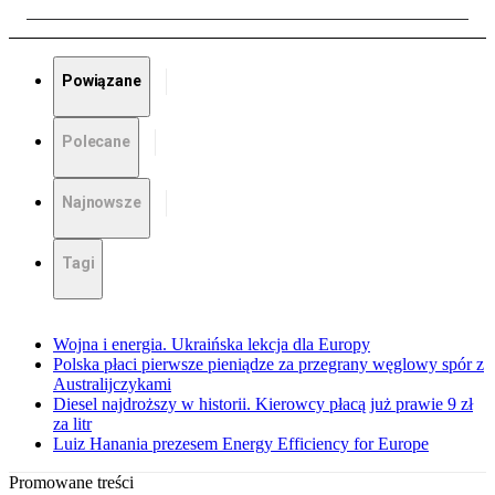
Powiązane
Polecane
Najnowsze
Tagi
Wojna i energia. Ukraińska lekcja dla Europy
Polska płaci pierwsze pieniądze za przegrany węglowy spór z
Australijczykami
Diesel najdroższy w historii. Kierowcy płacą już prawie 9 zł
za litr
Luiz Hanania prezesem Energy Efficiency for Europe
Promowane treści