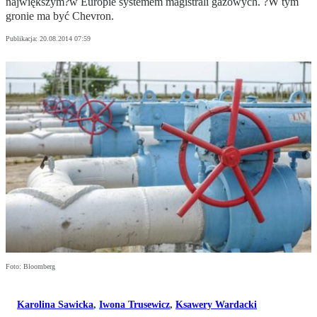
największym?w Europie systemem magistrali gazowych. ?W tym
gronie ma być Chevron.
Publikacja:
20.08.2014 07:59
Foto: Bloomberg
Karolina Sawicka
,
Iwona Trusewicz
,
Ksawery Wardacki