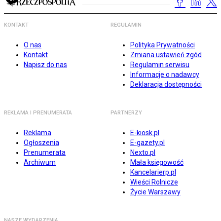
KONTAKT
REGULAMIN
O nas
Polityka Prywatności
Kontakt
Zmiana ustawień zgód
Napisz do nas
Regulamin serwisu
Informacje o nadawcy
Deklaracja dostępności
REKLAMA I PRENUMERATA
PARTNERZY
Reklama
E-kiosk.pl
Ogłoszenia
E-gazety.pl
Prenumerata
Nexto.pl
Archiwum
Mała księgowość
Kancelarierp.pl
Wieści Rolnicze
Życie Warszawy
NASZE WYDARZENIA