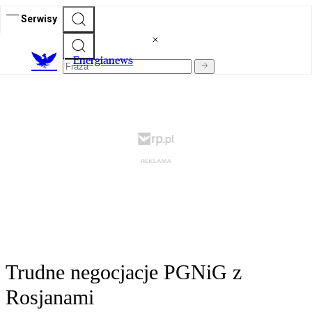
Serwisy
E
nergianews
Trudne negocjacje PGNiG z
Rosjanami