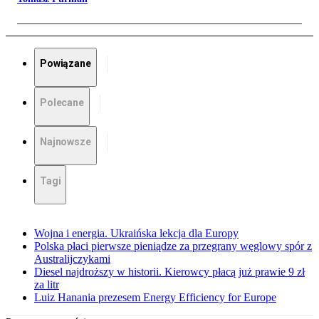
Powiązane
Polecane
Najnowsze
Tagi
Wojna i energia. Ukraińska lekcja dla Europy
Polska płaci pierwsze pieniądze za przegrany węglowy spór z
Australijczykami
Diesel najdroższy w historii. Kierowcy płacą już prawie 9 zł
za litr
Luiz Hanania prezesem Energy Efficiency for Europe