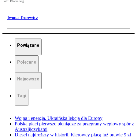
Foto: Bloomberg
Iwona Trusewicz
Powiązane
Polecane
Najnowsze
Tagi
Wojna i energia. Ukraińska lekcja dla Europy
Polska płaci pierwsze pieniądze za przegrany węglowy spór z
Australijczykami
Diesel najdroższy w historii. Kierowcy płacą już prawie 9 zł