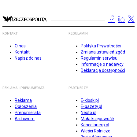
KONTAKT
REGULAMIN
O nas
Polityka Prywatności
Kontakt
Zmiana ustawień zgód
Napisz do nas
Regulamin serwisu
Informacje o nadawcy
Deklaracja dostępności
REKLAMA I PRENUMERATA
PARTNERZY
Reklama
E-kiosk.pl
Ogłoszenia
E-gazety.pl
Prenumerata
Nexto.pl
Archiwum
Mała księgowość
Kancelarierp.pl
Wieści Rolnicze