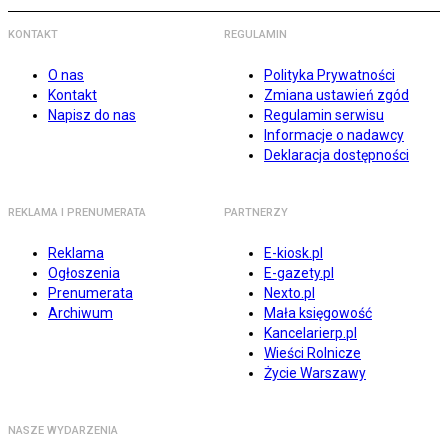
KONTAKT
REGULAMIN
O nas
Polityka Prywatności
Kontakt
Zmiana ustawień zgód
Napisz do nas
Regulamin serwisu
Informacje o nadawcy
Deklaracja dostępności
REKLAMA I PRENUMERATA
PARTNERZY
Reklama
E-kiosk.pl
Ogłoszenia
E-gazety.pl
Prenumerata
Nexto.pl
Archiwum
Mała księgowość
Kancelarierp.pl
Wieści Rolnicze
Życie Warszawy
NASZE WYDARZENIA