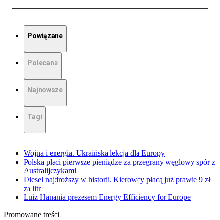
Powiązane
Polecane
Najnowsze
Tagi
Wojna i energia. Ukraińska lekcja dla Europy
Polska płaci pierwsze pieniądze za przegrany węglowy spór z
Australijczykami
Diesel najdroższy w historii. Kierowcy płacą już prawie 9 zł
za litr
Luiz Hanania prezesem Energy Efficiency for Europe
Promowane treści