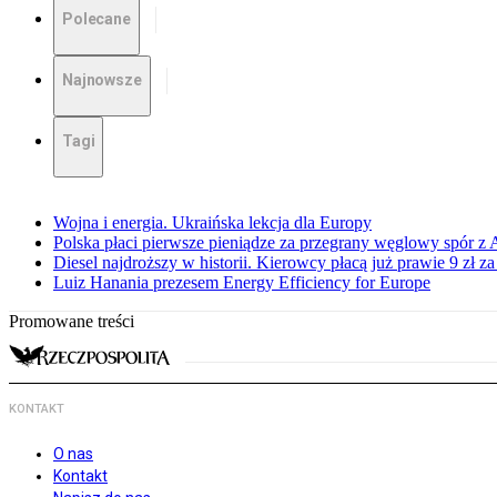
Polecane
Najnowsze
Tagi
Wojna i energia. Ukraińska lekcja dla Europy
Polska płaci pierwsze pieniądze za przegrany węglowy spór z 
Diesel najdroższy w historii. Kierowcy płacą już prawie 9 zł za 
Luiz Hanania prezesem Energy Efficiency for Europe
Promowane treści
KONTAKT
O nas
Kontakt