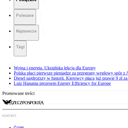
Polecane
Najnowsze
Tagi
Wojna i energia. Ukraińska lekcja dla Europy
Polska płaci pierwsze pieniądze za przegrany węglowy spór z 
Diesel najdroższy w historii. Kierowcy płacą już prawie 9 zł za 
Luiz Hanania prezesem Energy Efficiency for Europe
Promowane treści
KONTAKT
O nas