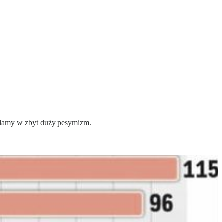
padamy w zbyt duży pesymizm.