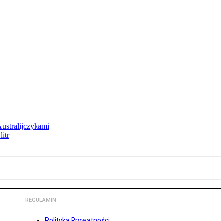
Australijczykami
litr
REGULAMIN
Polityka Prywatności