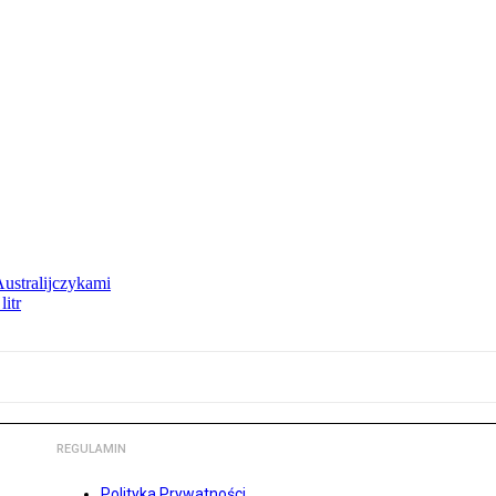
Australijczykami
litr
REGULAMIN
Polityka Prywatności