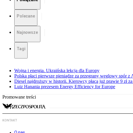
Polecane
Najnowsze
Tagi
Wojna i energia. Ukraińska lekcja dla Europy
Polska płaci pierwsze pieniądze za przegrany węglowy spór z 
Diesel najdroższy w historii. Kierowcy płacą już prawie 9 zł za 
Luiz Hanania prezesem Energy Efficiency for Europe
Promowane treści
KONTAKT
O nas