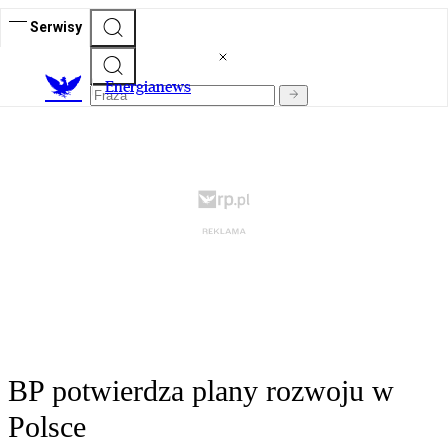
Serwisy
E
nergianews
BP potwierdza plany rozwoju w
Polsce