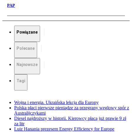
PAP
Powiązane
Polecane
Najnowsze
Tagi
Wojna i energia. Ukraińska lekcja dla Europy
Polska płaci pierwsze pieniądze za przegrany węglowy spór z
Australijczykami
Diesel najdroższy w historii. Kierowcy płacą już prawie 9 zł
za litr
Luiz Hanania prezesem Energy Efficiency for Europe