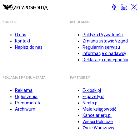
KONTAKT
REGULAMIN
O nas
Polityka Prywatności
Kontakt
Zmiana ustawień zgód
Napisz do nas
Regulamin serwisu
Informacje o nadawcy
Deklaracja dostępności
REKLAMA I PRENUMERATA
PARTNERZY
Reklama
E-kiosk.pl
Ogłoszenia
E-gazety.pl
Prenumerata
Nexto.pl
Archiwum
Mała księgowość
Kancelarierp.pl
Wieści Rolnicze
Życie Warszawy