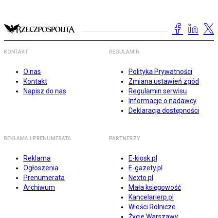
KONTAKT
REGULAMIN
O nas
Polityka Prywatności
Kontakt
Zmiana ustawień zgód
Napisz do nas
Regulamin serwisu
Informacje o nadawcy
Deklaracja dostępności
REKLAMA I PRENUMERATA
PARTNERZY
Reklama
E-kiosk.pl
Ogłoszenia
E-gazety.pl
Prenumerata
Nexto.pl
Archiwum
Mała księgowość
Kancelarierp.pl
Wieści Rolnicze
Życie Warszawy