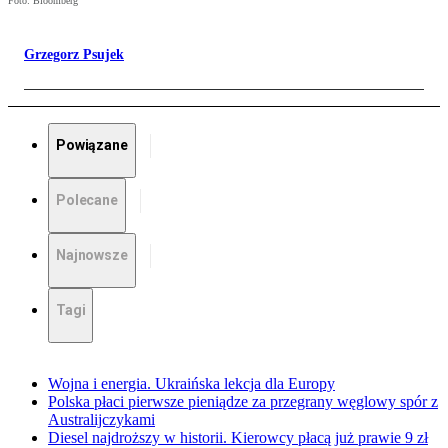
Foto: Bloomberg
Grzegorz Psujek
Powiązane
Polecane
Najnowsze
Tagi
Wojna i energia. Ukraińska lekcja dla Europy
Polska płaci pierwsze pieniądze za przegrany węglowy spór z
Australijczykami
Diesel najdroższy w historii. Kierowcy płacą już prawie 9 zł