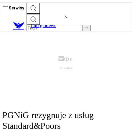
Serwisy
E
nergianews
PGNiG rezygnuje z usług
Standard&Poors