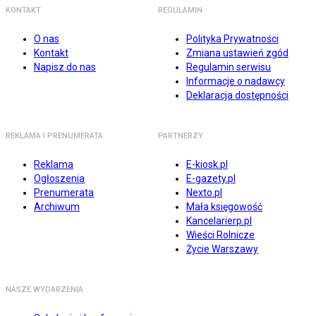
KONTAKT
REGULAMIN
O nas
Polityka Prywatności
Kontakt
Zmiana ustawień zgód
Napisz do nas
Regulamin serwisu
Informacje o nadawcy
Deklaracja dostępności
REKLAMA I PRENUMERATA
PARTNERZY
Reklama
E-kiosk.pl
Ogłoszenia
E-gazety.pl
Prenumerata
Nexto.pl
Archiwum
Mała księgowość
Kancelarierp.pl
Wieści Rolnicze
Życie Warszawy
NASZE WYDARZENIA