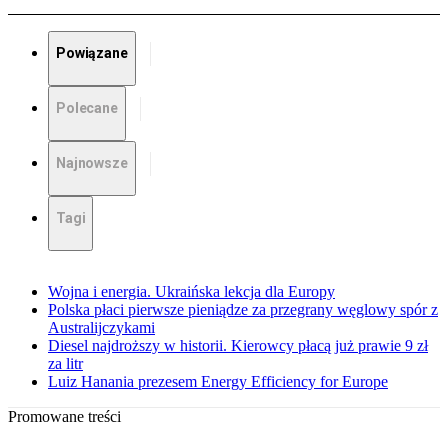
Powiązane
Polecane
Najnowsze
Tagi
Wojna i energia. Ukraińska lekcja dla Europy
Polska płaci pierwsze pieniądze za przegrany węglowy spór z
Australijczykami
Diesel najdroższy w historii. Kierowcy płacą już prawie 9 zł
za litr
Luiz Hanania prezesem Energy Efficiency for Europe
Promowane treści