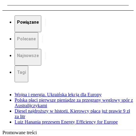
Powiązane
Polecane
Najnowsze
Tagi
Wojna i energia. Ukraińska lekcja dla Europy
Polska płaci pierwsze pieniądze za przegrany węglowy spór z
Australijczykami
Diesel najdroższy w historii. Kierowcy płacą już prawie 9 zł
za litr
Luiz Hanania prezesem Energy Efficiency for Europe
Promowane treści