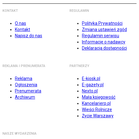
KONTAKT
REGULAMIN
O nas
Polityka Prywatności
Kontakt
Zmiana ustawień zgód
Napisz do nas
Regulamin serwisu
Informacje o nadawcy
Deklaracja dostępności
REKLAMA I PRENUMERATA
PARTNERZY
Reklama
E-kiosk.pl
Ogłoszenia
E-gazety.pl
Prenumerata
Nexto.pl
Archiwum
Mała księgowość
Kancelarierp.pl
Wieści Rolnicze
Życie Warszawy
NASZE WYDARZENIA