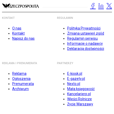
KONTAKT
REGULAMIN
O nas
Polityka Prywatności
Kontakt
Zmiana ustawień zgód
Napisz do nas
Regulamin serwisu
Informacje o nadawcy
Deklaracja dostępności
REKLAMA I PRENUMERATA
PARTNERZY
Reklama
E-kiosk.pl
Ogłoszenia
E-gazety.pl
Prenumerata
Nexto.pl
Archiwum
Mała księgowość
Kancelarierp.pl
Wieści Rolnicze
Życie Warszawy