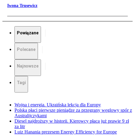
Iwona Trusewicz
Powiązane
Polecane
Najnowsze
Tagi
Wojna i energia. Ukraińska lekcja dla Europy
Polska płaci pierwsze pieniądze za przegrany węglowy spór z
Australijczykami
Diesel najdroższy w historii. Kierowcy płacą już prawie 9 zł
za litr
Luiz Hanania prezesem Energy Efficiency for Europe