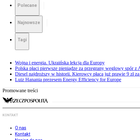
Polecane
Najnowsze
Tagi
Wojna i energia. Ukraińska lekcja dla Europy
Polska płaci pierwsze pieniądze za przegrany węglowy spór z 
Diesel najdroższy w historii. Kierowcy płacą już prawie 9 zł za 
Luiz Hanania prezesem Energy Efficiency for Europe
Promowane treści
KONTAKT
O nas
Kontakt