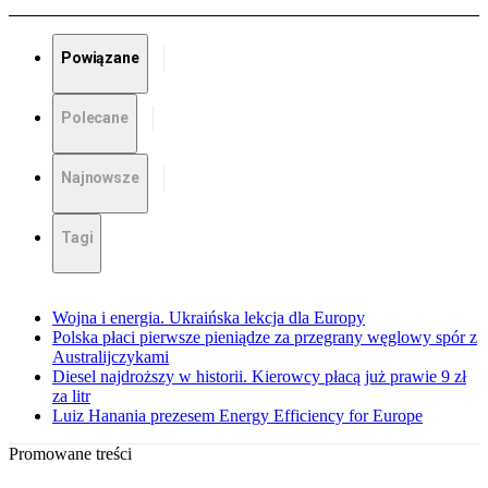
Powiązane
Polecane
Najnowsze
Tagi
Wojna i energia. Ukraińska lekcja dla Europy
Polska płaci pierwsze pieniądze za przegrany węglowy spór z
Australijczykami
Diesel najdroższy w historii. Kierowcy płacą już prawie 9 zł
za litr
Luiz Hanania prezesem Energy Efficiency for Europe
Promowane treści