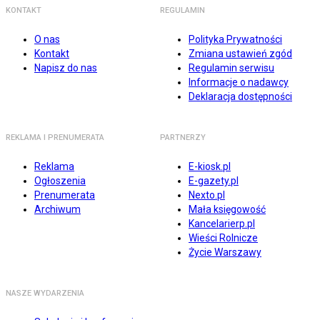
KONTAKT
REGULAMIN
O nas
Polityka Prywatności
Kontakt
Zmiana ustawień zgód
Napisz do nas
Regulamin serwisu
Informacje o nadawcy
Deklaracja dostępności
REKLAMA I PRENUMERATA
PARTNERZY
Reklama
E-kiosk.pl
Ogłoszenia
E-gazety.pl
Prenumerata
Nexto.pl
Archiwum
Mała księgowość
Kancelarierp.pl
Wieści Rolnicze
Życie Warszawy
NASZE WYDARZENIA