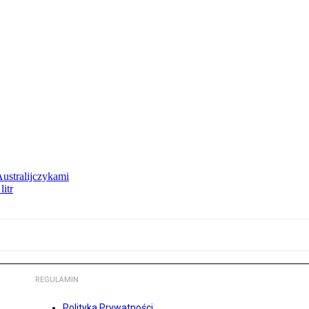
Australijczykami
litr
REGULAMIN
Polityka Prywatności