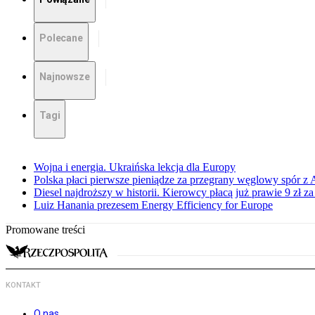
Polecane
Najnowsze
Tagi
Wojna i energia. Ukraińska lekcja dla Europy
Polska płaci pierwsze pieniądze za przegrany węglowy spór z 
Diesel najdroższy w historii. Kierowcy płacą już prawie 9 zł za 
Luiz Hanania prezesem Energy Efficiency for Europe
Promowane treści
KONTAKT
O nas