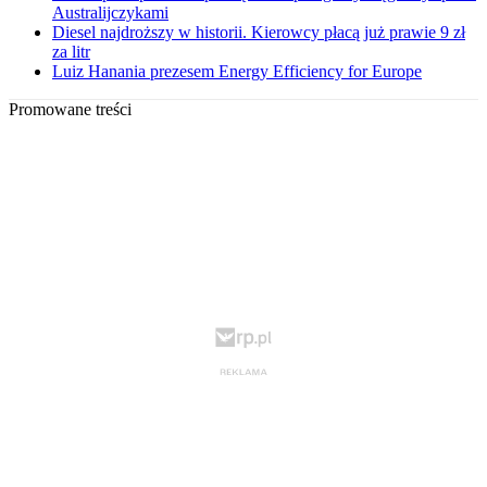
Australijczykami
Diesel najdroższy w historii. Kierowcy płacą już prawie 9 zł
za litr
Luiz Hanania prezesem Energy Efficiency for Europe
Promowane treści