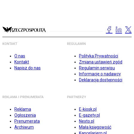
KONTAKT
REGULAMIN
O nas
Polityka Prywatności
Kontakt
Zmiana ustawień zgód
Napisz do nas
Regulamin serwisu
Informacje o nadawcy
Deklaracja dostępności
REKLAMA I PRENUMERATA
PARTNERZY
Reklama
E-kiosk.pl
Ogłoszenia
E-gazety.pl
Prenumerata
Nexto.pl
Archiwum
Mała księgowość
Kancelarierp.pl