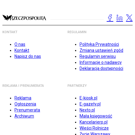
KONTAKT
REGULAMIN
O nas
Polityka Prywatności
Kontakt
Zmiana ustawień zgód
Napisz do nas
Regulamin serwisu
Informacje o nadawcy
Deklaracja dostępności
REKLAMA I PRENUMERATA
PARTNERZY
Reklama
E-kiosk.pl
Ogłoszenia
E-gazety.pl
Prenumerata
Nexto.pl
Archiwum
Mała księgowość
Kancelarierp.pl
Wieści Rolnicze
Życie Warszawy