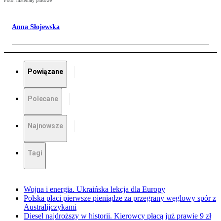
Foto: materiały prasowe
Anna Słojewska
Powiązane
Polecane
Najnowsze
Tagi
Wojna i energia. Ukraińska lekcja dla Europy
Polska płaci pierwsze pieniądze za przegrany węglowy spór z
Australijczykami
Diesel najdroższy w historii. Kierowcy płacą już prawie 9 zł