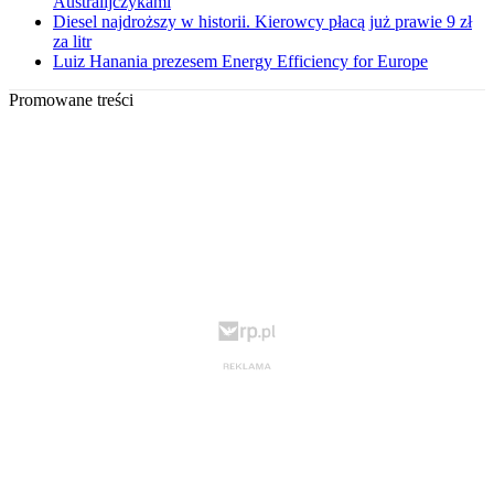
Australijczykami
Diesel najdroższy w historii. Kierowcy płacą już prawie 9 zł
za litr
Luiz Hanania prezesem Energy Efficiency for Europe
Promowane treści