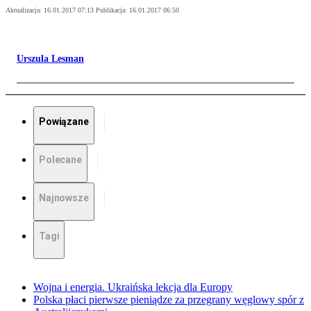
Aktualizacja:
16.01.2017 07:13
Publikacja:
16.01.2017 06:50
Urszula Lesman
Powiązane
Polecane
Najnowsze
Tagi
Wojna i energia. Ukraińska lekcja dla Europy
Polska płaci pierwsze pieniądze za przegrany węglowy spór z