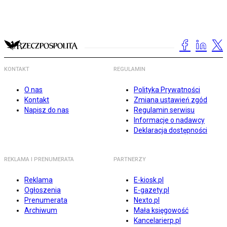
KONTAKT
REGULAMIN
O nas
Polityka Prywatności
Kontakt
Zmiana ustawień zgód
Napisz do nas
Regulamin serwisu
Informacje o nadawcy
Deklaracja dostępności
REKLAMA I PRENUMERATA
PARTNERZY
Reklama
E-kiosk.pl
Ogłoszenia
E-gazety.pl
Prenumerata
Nexto.pl
Archiwum
Mała księgowość
Kancelarierp.pl