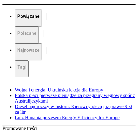
Powiązane
Polecane
Najnowsze
Tagi
Wojna i energia. Ukraińska lekcja dla Europy
Polska płaci pierwsze pieniądze za przegrany węglowy spór z
Australijczykami
Diesel najdroższy w historii. Kierowcy płacą już prawie 9 zł
za litr
Luiz Hanania prezesem Energy Efficiency for Europe
Promowane treści