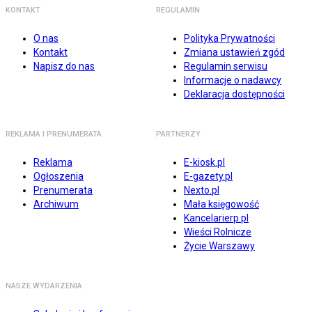
KONTAKT
REGULAMIN
O nas
Polityka Prywatności
Kontakt
Zmiana ustawień zgód
Napisz do nas
Regulamin serwisu
Informacje o nadawcy
Deklaracja dostępności
REKLAMA I PRENUMERATA
PARTNERZY
Reklama
E-kiosk.pl
Ogłoszenia
E-gazety.pl
Prenumerata
Nexto.pl
Archiwum
Mała księgowość
Kancelarierp.pl
Wieści Rolnicze
Życie Warszawy
NASZE WYDARZENIA