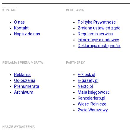
KONTAKT
REGULAMIN
O nas
Polityka Prywatności
Kontakt
Zmiana ustawień zgód
Napisz do nas
Regulamin serwisu
Informacje o nadawcy
Deklaracja dostępności
REKLAMA I PRENUMERATA
PARTNERZY
Reklama
E-kiosk.pl
Ogłoszenia
E-gazety.pl
Prenumerata
Nexto.pl
Archiwum
Mała księgowość
Kancelarierp.pl
Wieści Rolnicze
Życie Warszawy
NASZE WYDARZENIA