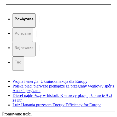
Powiązane
Polecane
Najnowsze
Tagi
Wojna i energia. Ukraińska lekcja dla Europy
Polska płaci pierwsze pieniądze za przegrany węglowy spór z
Australijczykami
Diesel najdroższy w historii. Kierowcy płacą już prawie 9 zł
za litr
Luiz Hanania prezesem Energy Efficiency for Europe
Promowane treści