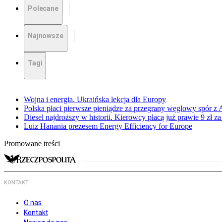
Polecane
Najnowsze
Tagi
Wojna i energia. Ukraińska lekcja dla Europy
Polska płaci pierwsze pieniądze za przegrany węglowy spór z 
Diesel najdroższy w historii. Kierowcy płacą już prawie 9 zł za 
Luiz Hanania prezesem Energy Efficiency for Europe
Promowane treści
KONTAKT
O nas
Kontakt