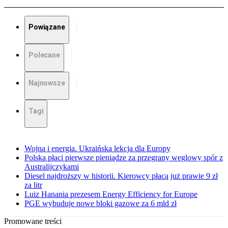
Powiązane
Polecane
Najnowsze
Tagi
Wojna i energia. Ukraińska lekcja dla Europy
Polska płaci pierwsze pieniądze za przegrany węglowy spór z
Australijczykami
Diesel najdroższy w historii. Kierowcy płacą już prawie 9 zł
za litr
Luiz Hanania prezesem Energy Efficiency for Europe
PGE wybuduje nowe bloki gazowe za 6 mld zł
Promowane treści