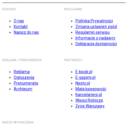
KONTAKT
REGULAMIN
O nas
Polityka Prywatności
Kontakt
Zmiana ustawień zgód
Napisz do nas
Regulamin serwisu
Informacje o nadawcy
Deklaracja dostępności
REKLAMA I PRENUMERATA
PARTNERZY
Reklama
E-kiosk.pl
Ogłoszenia
E-gazety.pl
Prenumerata
Nexto.pl
Archiwum
Mała księgowość
Kancelarierp.pl
Wieści Rolnicze
Życie Warszawy
NASZE WYDARZENIA